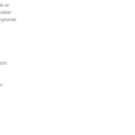
ak ve
aldan
ünyesinde
ştır.
an