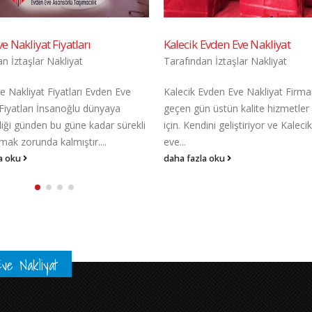
Evden Eve Nakliyat
Evden Eve Nakliyat Tavsiyeleri
dan
İztaşlar Nakliyat
Tarafından
İztaşlar Nakliyat
Evden Eve Nakliyat Firmamız her
Evden Eve Nakliyat Tavsiyeleri T
n üstün kalite hizmetler vermek
telaşlı ve zor bir süreçtir. Bu süre
dini geliştiriyor ve Kalecik evden
stresini en aza indirmek için doğr
nakliye...
a oku
daha fazla oku
ve Nakliyat