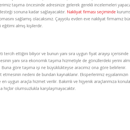
erimiz taşıma öncesinde adresinize gelerek gerekli incelemeleri yapac
 desteği sonuna kadar sağlayacaktır.
Nakliyat firması seçiminde
kurums
 yapmasını sağlamış olacaksınız. Çayyolu evden eve nakliyat firmamız b
ğitimi almış kişilerdir.
i tercih ettiğini biliyor ve bunun yanı sıra uygun fiyat arayışı içerisinde
esinin yanı sıra ekonomik taşıma hizmetiyle de gönüllerdeki yerini almı
Buna göre taşıma işi ne büyüklükteyse aracımız ona göre belirlenir.
et etmesinin nedeni de bundan kaynaklanır. Eksperlerimiz eşyalarınızın
en uygun araçla hizmet verilir. Bakımlı ve hijyenik araçlarımıza konul
a hiçbir olumsuzlukla karşılaşmayacaktır.