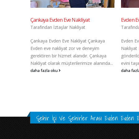
Evden Eve Nakliyat Fiyatları
Kalecik 
Tarafından
İztaşlar Nakliyat
Tarafın
Çankaya
Evden Eve Nakliyat Fiyatları Evden Eve
Kalecik 
eyim
Nakliyat Fiyatları İnsanoğlu dünyaya
geçen gü
 Çankaya
gönderildiği günden bu güne kadar sürekli
için. Ken
 alanında...
evini taşımak zorunda kalmıştır....
eve...
daha fazla oku
daha fazl
Şehir İçi Ve Şehirler Arası Evden Evden E