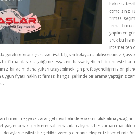
bakarak terci
etmelisiniz. N
firması seçim
firma, firma 
yapılırken g
artık bu hizm
internet ten 
a gerek referans gerekse fiyat bilgisini kolayca alabiliyorsunuz. Çayy
ş bir firma olarak taşıdığımız eşyaların hassasiyetinin bilincindeyiz bunu
nımızı bir adım daha yukarı taşıyabilmek için profesyonelliğimiz ön pla
 uygun fiyatlı nakliyat firması hangisi şeklinde bir arama yaptığınız z
uz.
ayan firmanın eşyaya zarar gelmesi halinde e sorumluluk almayacağını
yet yaşamamak için kurumsal firmalarla çalışmak her zaman mantıklı ol
i detayları eksiksiz bir şekilde vermiş olmanız ekspertiz hizmetimiz ö