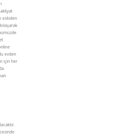
h
akliyat
i eskiden
dolaşarak
ünümüzde
et
online
olu evden
n için her
nda
aman
acaktır.
ncesinde