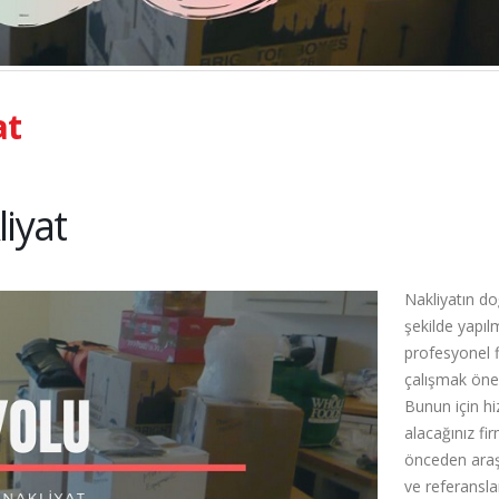
at
iyat
Nakliyatın do
şekilde yapılm
profesyonel f
çalışmak öne
Bunun için h
alacağınız fi
önceden araş
ve referansla