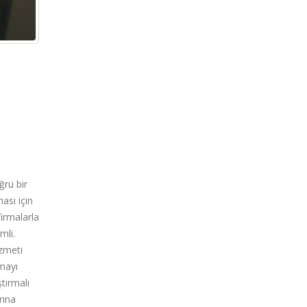
ğru bir
ası için
irmalarla
mli.
izmeti
rmayı
tırmalı
rına