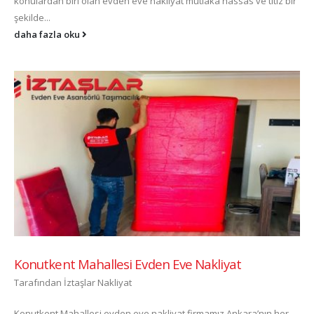
konulardan biri olan evden eve nakliyat mutlaka hassas ve titiz bir
şekilde...
daha fazla oku
Konutkent Mahallesi Evden Eve Nakliyat
Tarafından
İztaşlar Nakliyat
Konutkent Mahallesi evden eve nakliyat firmamız Ankara’nın her