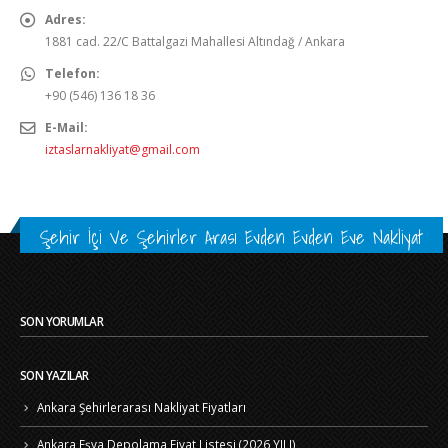
Adres:
1881 cad. 22/C Battalgazi Mahallesi Altındağ / Ankara
Telefon:
+90 (546) 136 18 36
E-Mail:
iztaslarnakliyat@gmail.com
Şehir İçi Ve Şehirler Arası Evden Evden Eve Nakliyat
SON YORUMLAR
SON YAZILAR
Ankara Şehirlerarası Nakliyat Fiyatları
Ankara Eşya Depolama Fiyat Listesi (2026 YILI)